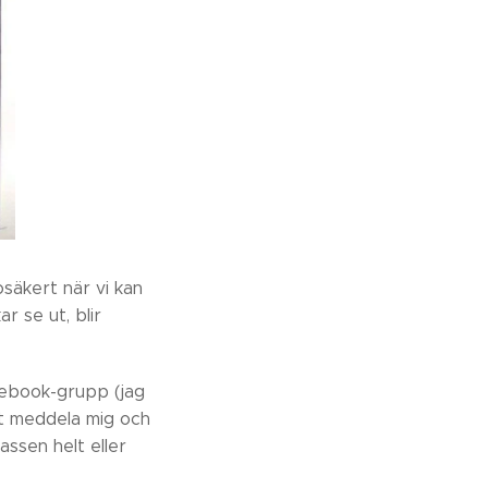
osäkert när vi kan
r se ut, blir
cebook-grupp (jag
att meddela mig och
assen helt eller