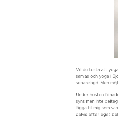
Vill du testa att yog
samlas och yoga i Bjö
senarelagd. Men möjl
Under hösten filmade
syns men inte deltaga
lägga till mig som vä
delvis efter eget be