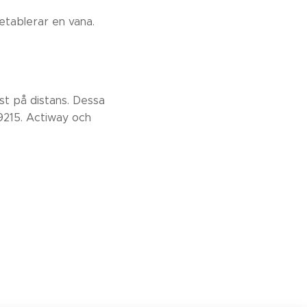
tablerar en vana.
ast på distans. Dessa
-9215. Actiway och