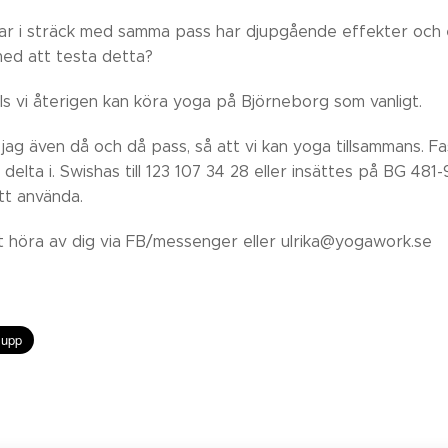
ar i sträck med samma pass har djupgående effekter och e
med att testa detta?
lls vi återigen kan köra yoga på Björneborg som vanligt.
jag även då och då pass, så att vi kan yoga tillsammans. F
 delta i. Swishas till 123 107 34 28 eller insättes på BG 481
tt använda.
 höra av dig via FB/messenger eller ulrika@yogawork.se