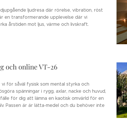
djupgående ljudresa där rörelse, vibration, röst
r en transformerande upplevelse där vi
ka årstiden mot ljus, värme och livskraft.
rg och online VT-26
 vi för såväl fysisk som mental styrka och
 lösgöra spänningar i rygg, axlar, nacke och huvud,
lfälle för dig att lämna en kaotisk omvärld för en
älv. Passen är är lätta-medel och du behöver inte