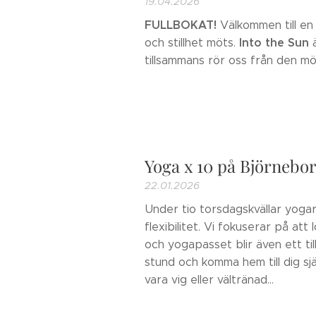
19.04.2026
FULLBOKAT!
Välkommen till en 
Into the Sun
och stillhet möts.
ä
tillsammans rör oss från den mör
Yoga x 10 på Björnebo
22.01.2026
Under tio torsdagskvällar yogar
flexibilitet. Vi fokuserar på att
och yogapasset blir även ett til
stund och komma hem till dig sj
vara vig eller vältränad...