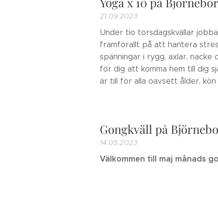
Yoga x 10 på Björnebo
21.09.2023
Under tio torsdagskvällar jobb
framförallt på att hantera str
spänningar i rygg, axlar, nacke o
för dig att komma hem till dig s
är till för alla oavsett ålder, kön e
Gongkväll på Björneb
14.05.2023
Välkommen till maj månads go