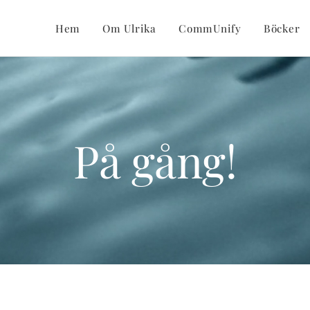
Hem
Om Ulrika
CommUnify
Böcker
På gång!