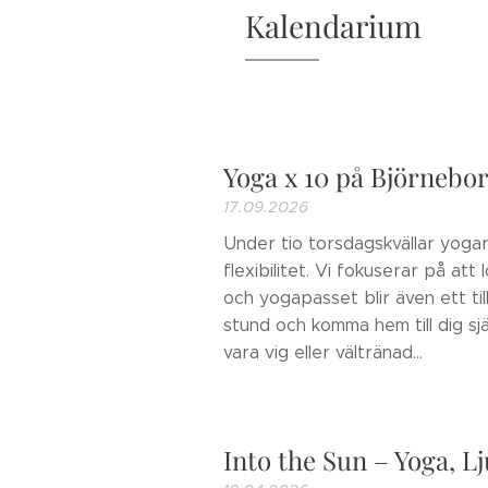
Kalendarium
Yoga x 10 på Björnebo
17.09.2026
Under tio torsdagskvällar yogar
flexibilitet. Vi fokuserar på att
och yogapasset blir även ett til
stund och komma hem till dig sj
vara vig eller vältränad...
Into the Sun – Yoga, L