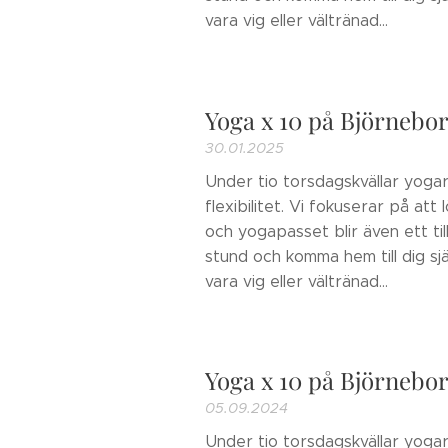
vara vig eller vältränad...
Yoga x 10 på Björnebo
30.01.2025
Under tio torsdagskvällar yogar
flexibilitet. Vi fokuserar på att
och yogapasset blir även ett til
stund och komma hem till dig sj
vara vig eller vältränad...
Yoga x 10 på Björnebo
05.09.2024
Under tio torsdagskvällar yogar