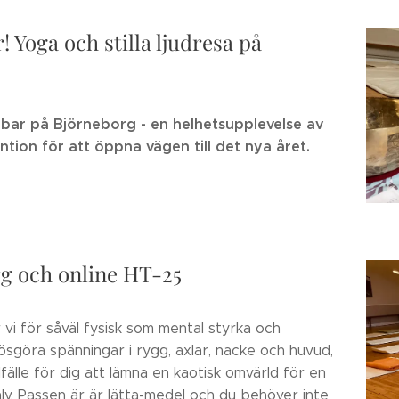
 Yoga och stilla ljudresa på
bbar på Björneborg - en helhetsupplevelse av
ention för att öppna vägen till det nya året.
rg och online HT-25
 vi för såväl fysisk som mental styrka och
 lösgöra spänningar i rygg, axlar, nacke och huvud,
lfälle för dig att lämna en kaotisk omvärld för en
älv. Passen är är lätta-medel och du behöver inte