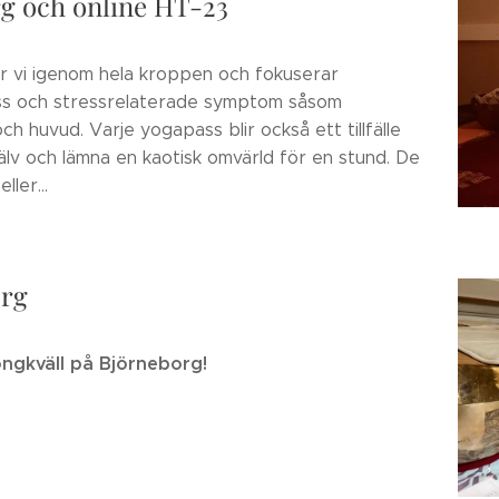
rg och online HT-23
ar vi igenom hela kroppen och fokuserar
ess och stressrelaterade symptom såsom
ch huvud. Varje yogapass blir också ett tillfälle
jälv och lämna en kaotisk omvärld för en stund. De
ller...
org
ngkväll på Björneborg!