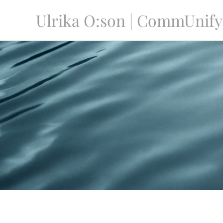
Ulrika O:son | CommUnify