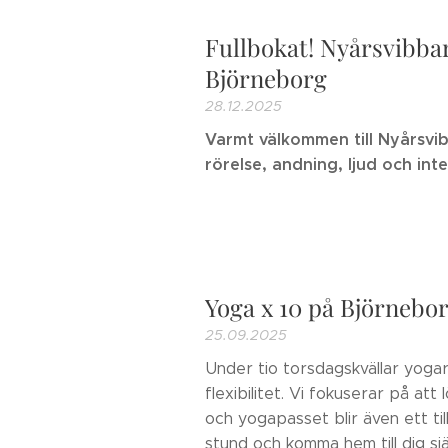
Fullbokat! Nyårsvibbar!
Björneborg
28.12.2025
Varmt välkommen till Nyårsvi
rörelse, andning, ljud och int
Yoga x 10 på Björnebo
25.09.2025
Under tio torsdagskvällar yogar
flexibilitet. Vi fokuserar på att
och yogapasset blir även ett til
stund och komma hem till dig sj