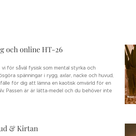
rg och online HT-26
 vi för såväl fysisk som mental styrka och
 lösgöra spänningar i rygg, axlar, nacke och huvud,
lfälle för dig att lämna en kaotisk omvärld för en
älv. Passen är är lätta-medel och du behöver inte
jud & Kirtan