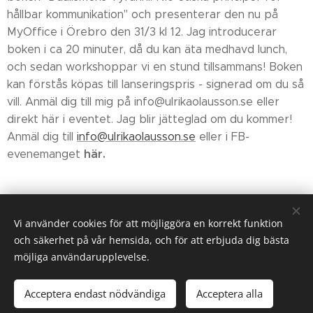
hållbar kommunikation" och presenterar den nu på
MyOffice i Örebro den 31/3 kl 12. Jag introducerar
boken i ca 20 minuter, då du kan äta medhavd lunch,
och sedan workshoppar vi en stund tillsammans! Boken
kan förstås köpas till lanseringspris - signerad om du så
vill. Anmäl dig till mig på info@ulrikaolausson.se eller
direkt här i eventet. Jag blir jätteglad om du kommer!
Anmäl dig till
info@ulrikaolausson.se
eller i FB-
här.
evenemanget
Share
Vi använder cookies för att möjliggöra en korrekt funktion
och säkerhet på vår hemsida, och för att erbjuda dig bästa
möjliga användarupplevelse.
© 2026
Ulrika Olausson.
Alla rättigheter reserverade.
Acceptera endast nödvändiga
Acceptera alla
Cookies