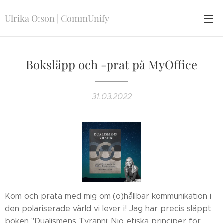
Ulrika O:son | CommUnify
Boksläpp och -prat på MyOffice
31.03.2022
Kom och prata med mig om (o)hållbar kommunikation i
den polariserade värld vi lever i! Jag har precis släppt
boken "Dualismens Tyranni: Nio etiska principer för