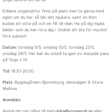
Enklare yogamattor finns på plats men ta gärna med
egen om du har, så blir det mjukare, samt en liten
kudde att sitta på och en filt till vilan. Ha på dig mjuka
kläder som du kan röra dig i. Undvik att äta för mycket
före passet!
Datum:
torsdag 9/5, onsdag 15/5, torsdag 23/5,
onsdag 29/5. Här kan du också ta igen ev. missade pass
på Yoga x 10.
Tid:
18.30-20.00
Plats:
Bygdegården Björneborg, Almsvägen 9, Stora
Mellösa
Anmälan:
Anmäl dig per gång till mejl
ulrika@yogawork.se
eller,